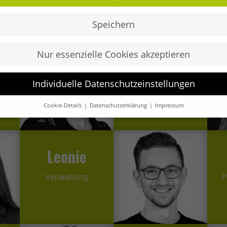
Geschäftsführung
Speichern
Nur essenzielle Cookies akzeptieren
Nicole
Individuelle Datenschutzeinstellungen
tin
Physiotherapeutin
Cookie-Details
Datenschutzerklärung
Impressum
Datenschutzeinstellungen
Sie unter 16 Jahre alt sind und Ihre Zustimmung zu freiwilligen
sten geben möchten, müssen Sie Ihre Erziehungsberechtigten um
Leonie
bnis bitten.
verwenden Cookies und andere Technologien auf unserer Website.
Verwaltung
P
e von ihnen sind essenziell, während andere uns helfen, diese Web
hre Erfahrung zu verbessern.
Personenbezogene Daten können
beitet werden (z. B. IP-Adressen), z. B. für personalisierte Anzeige
te oder Anzeigen- und Inhaltsmessung.
Weitere Informationen übe
ndung Ihrer Daten finden Sie in unserer
Datenschutzerklärung
.