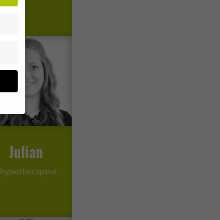
Julian
hysiotherapeut
site
n und
r die