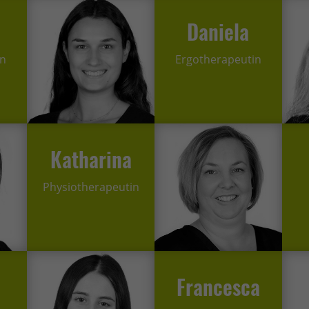
finden Sie eine Übersicht über alle verwendeten Cookies. Sie könn
Einwilligung zu ganzen Kategorien geben oder sich weitere
Daniela
rmationen anzeigen lassen und so nur bestimmte Cookies auswähle
in
Ergotherapeutin
le akzeptieren
Speichern
r essenzielle Cookies akzeptieren
schutzeinstellungen
enziell (1)
Katharina
zielle Cookies ermöglichen grundlegende Funktionen und sind für die einwandfr
ion der Website erforderlich.
Physiotherapeutin
Cookie-Informationen anzeigen
erne Medien (2)
lte von Videoplattformen und Social-Media-Plattformen werden standardmäßig
iert. Wenn Cookies von externen Medien akzeptiert werden, bedarf der Zugriff a
 Inhalte keiner manuellen Einwilligung mehr.
Francesca
Cookie-Informationen anzeigen