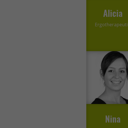
Hier 
Ihre 
Alicia
Info
Ergotherapeut
Al
Nu
Daten
Ess
Essen
Funkt
Ext
Inha
block
diese
Nina