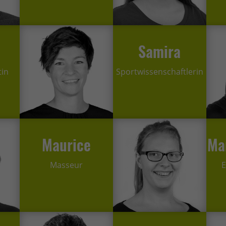
Samira
tin
Sportwissenschaftlerin
Maurice
Ma
Masseur
E