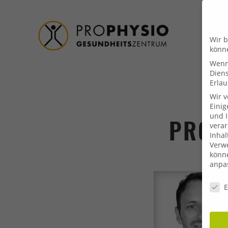
Wir b
könn
Wenn 
Dien
Erlau
Wir 
Einig
und I
PROPH
verar
Inhal
Verwe
könne
anpa
Daten
E