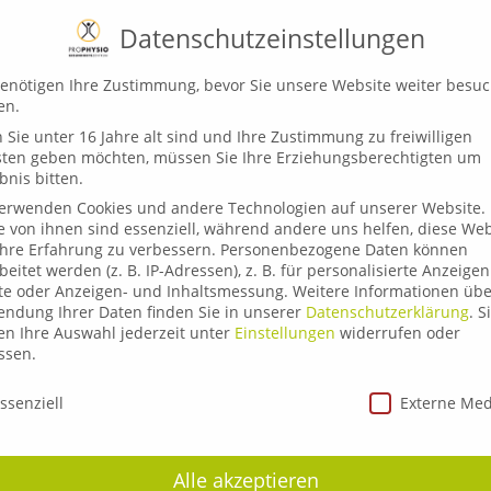
Datenschutzeinstellungen
enötigen Ihre Zustimmung, bevor Sie unsere Website weiter besu
en.
Sie unter 16 Jahre alt sind und Ihre Zustimmung zu freiwilligen
sten geben möchten, müssen Sie Ihre Erziehungsberechtigten um
bnis bitten.
verwenden Cookies und andere Technologien auf unserer Website.
e von ihnen sind essenziell, während andere uns helfen, diese Web
hre Erfahrung zu verbessern.
Personenbezogene Daten können
YSIO-TEAM IN MIND
beitet werden (z. B. IP-Adressen), z. B. für personalisierte Anzeige
te oder Anzeigen- und Inhaltsmessung.
Weitere Informationen übe
ndung Ihrer Daten finden Sie in unserer
Datenschutzerklärung
.
S
n Ihre Auswahl jederzeit unter
Einstellungen
widerrufen oder
ssen.
schutzeinstellungen
ssenziell
Externe Me
Robin
Physiotherapeut,
Ph
Alle akzeptieren