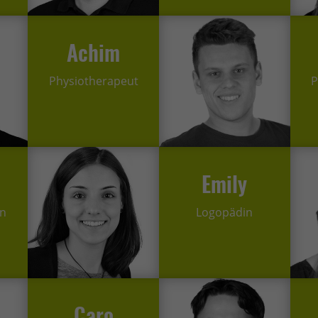
Achim
Physiotherapeut
P
Emily
in
Logopädin
Caro