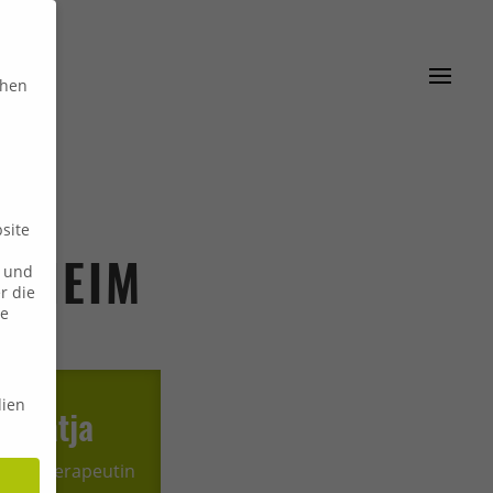
chen
site
ELHEIM
n und
r die
ie
dien
Katja
ysiotherapeutin