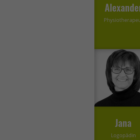
Alexande
Physiotherape
Jana
Logopädin