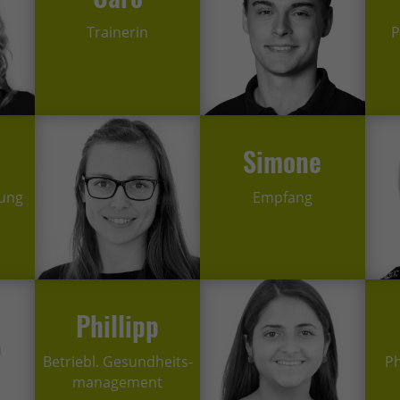
Trainerin
P
Simone
ung
Empfang
Phillipp
Betriebl. Gesundheits-
Ph
management