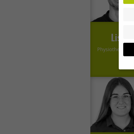
Lisa
Physiotherapeu
Wenn 
Dien
Erlau
Wir 
Einig
und I
verar
Inhal
Verwe