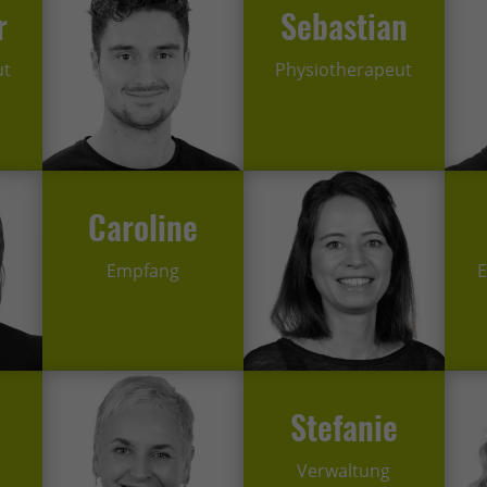
r
Sebastian
ut
Physiotherapeut
Caroline
Empfang
E
Stefanie
Verwaltung