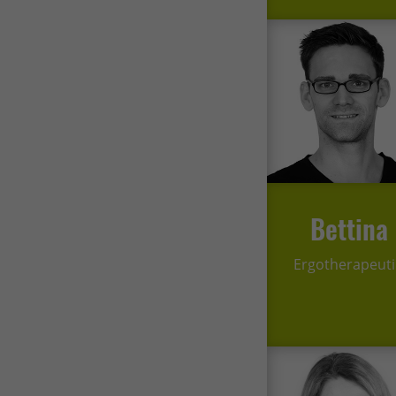
Bettina
Ergotherapeut