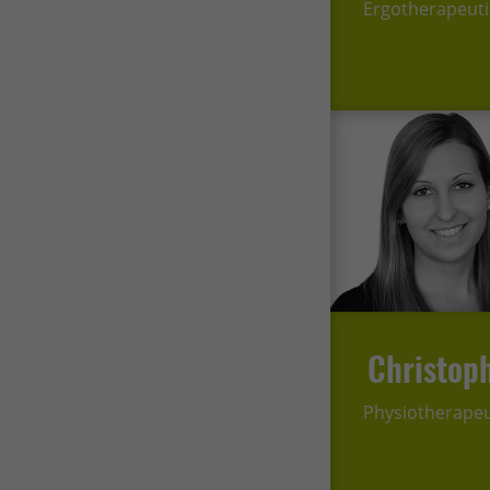
Ergotherapeut
Christop
Physiotherape