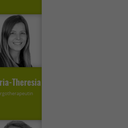
ria-Theresia
rgotherapeutin