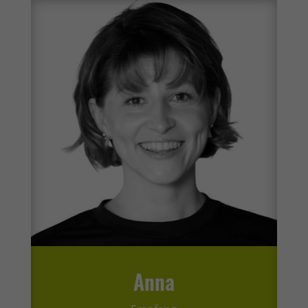
Inhalte von Videoplattformen und Social-Media-Plattformen werden
standardmäßig blockiert. Wenn Cookies von externen Medien akzeptiert
werden, bedarf der Zugriff auf diese Inhalte keiner manuellen
Einwilligung mehr.
Cookie-Informationen anzeigen
Datenschutzerklärung
Impressum
Anna