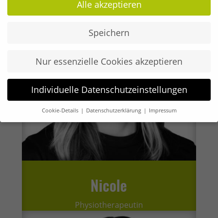
Alle akzeptieren
Speichern
Nur essenzielle Cookies akzeptieren
Individuelle Datenschutzeinstellungen
Cookie-Details
Datenschutzerklärung
Impressum
Datenschutzeinstellungen
Wenn Sie unter 16 Jahre alt sind und Ihre Zustimmung zu
freiwilligen Diensten geben möchten, müssen Sie Ihre
Erziehungsberechtigten um Erlaubnis bitten.
Wir verwenden Cookies und andere Technologien auf unserer
Nicole
Website. Einige von ihnen sind essenziell, während andere
uns helfen, diese Website und Ihre Erfahrung zu verbessern.
Physiotherapeutin
Personenbezogene Daten können verarbeitet werden (z. B. IP-
Adressen), z. B. für personalisierte Anzeigen und Inhalte oder